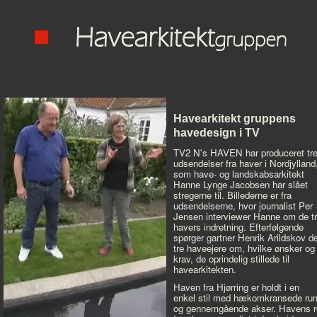
Havearkitekt gruppens
havedesign i TV
TV2 N's HAVEN har produceret tr
udsendelser fra haver i Nordjylland
som have- og landskabsarkitekt
Hanne Lynge Jacobsen har slået
stregerne til. Billederne er fra
udsendelserne, hvor journalist Per
Jensen interviewer Hanne om de t
havers indretning. Efterfølgende
spørger gartner Henrik Arildskov d
tre haveejere om, hvilke ønsker og
krav, de oprindelig stillede til
havearkitekten.
Haven fra Hjørring er holdt i en
enkel stil med hækomkransede ru
og gennemgående akser. Havens r