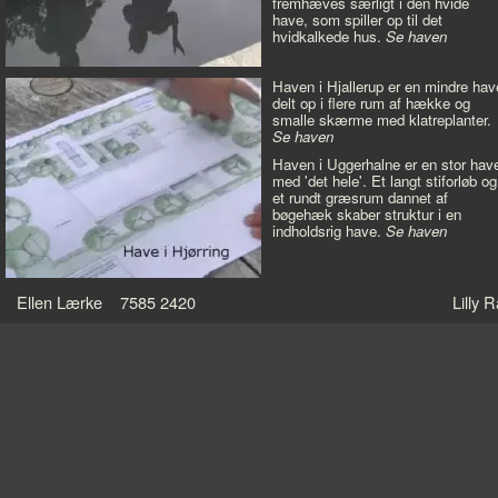
fremhæves særligt i den hvide
have, som spiller op til det
hvidkalkede hus.
Se haven
Haven i Hjallerup er en mindre hav
delt op i flere rum af hække og
smalle skærme med klatreplanter.
Se haven
Haven i Uggerhalne er en stor hav
med 'det hele'. Et langt stiforløb og
et rundt græsrum dannet af
bøgehæk skaber struktur i en
indholdsrig have.
Se haven
Ellen Lærke 7585 2420
Lilly