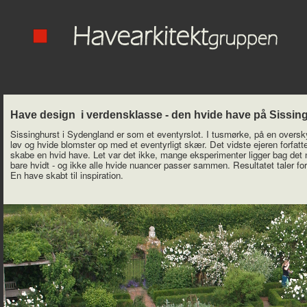
Have design i verdensklasse - den hvide have på Sissin
Sissinghurst
i Sydengland er som et eventyrslot. I tusmørke, på en oversk
løv og hvide blomster op med et eventyrligt skær. Det vidste ejeren forfatt
skabe en hvid have. Let var det ikke, mange eksperimenter ligger bag det 
bare hvidt - og ikke alle hvide nuancer passer sammen. Resultatet taler for
En have skabt til inspiration.